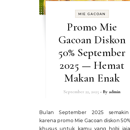
MIE GACOAN
Temukan Lebih Banyak
Promo Mie
Link cepat ke halaman lainnya
Gacoan Diskon
50% September
2025 — Hemat
Makan Enak
September 22, 2025
- By
admin
Bulan September 2025 semakin seru
karena promo Mie Gacoan diskon 50%
khusus untuk kamu yang hobi jaj