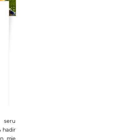
 hadir
an mie